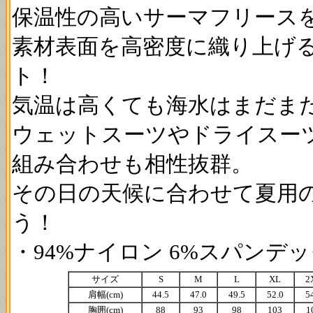
保温性の高いサーマフリース
素材表面を高密度に織り上げ
ト！
気温は高くても海水はまだま
ウェットスーツやドライスー
組み合わせも相性抜群。
その日の天候に合わせて夏用
う！
・94%ナイロン 6%スパンデックス
サイズ
S
M
L
XL
2
肩幅(cm)
44.5
47.0
49.5
52.0
5
胸囲(cm)
88
93
98
103
1