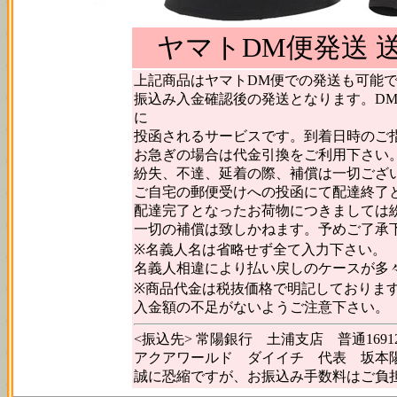
ヤマトDM便発送 送
上記商品はヤマトDM便での発送も可能
振込み入金確認後の発送となります。D
に
投函されるサービスです。到着日時のご
お急ぎの場合は代金引換をご利用下さい
紛失、不達、延着の際、補償は一切ござ
ご自宅の郵便受けへの投函にて配達終了
配達完了となったお荷物につきましては
一切の補償は致しかねます。予めご了承
※名義人名は省略せず全て入力下さい。
名義人相違により払い戻しのケースが多
※商品代金は税抜価格で明記しておりま
入金額の不足がないようご注意下さい。
<振込先> 常陽銀行 土浦支店 普通16912
アクアワールド ダイイチ 代表 坂本
誠に恐縮ですが、お振込み手数料はご負