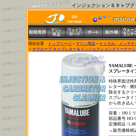
インジェクション＆キャブクリ
現在位置
トップページ
＞
マリン用品
＞
ケミカル・メンテナ
＞
ヤマルーブ キャブレター＆インジェクションクリーナーシ
YAMALUB
スプレータイプ 
特殊界面活性
レター内・燃
除去するクリ
スプレータイ
から吹き込ん
容量：180ミ
部品番号 HO-90
定価税込 \1,485
→販売価格税