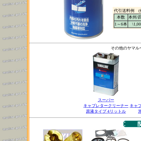
代引送料例 (
本数
本州/
1～6本
\1,0
その他のヤマル
スーパー
キャブレタークリーナー
キャ
原液タイプ 4リットル
泡