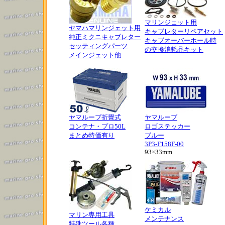
マリンジェット用
ヤマハマリンジェット用
キャブレターリペアセット
純正ミクニキャブレター
キャブオーバーホール時
セッティングパーツ
の交換消耗品キット
メインジェット他
ヤマルーブ折畳式
ヤマルーブ
コンテナ・プロ50L
ロゴステッカー
まとめ特価有り
ブルー
3P3-F158F-00
93×33mm
ケミカル
マリン専用工具
メンテナンス
特殊ツール各種