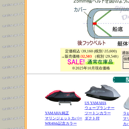
定価税込 \39,160 (税別 \35,600)
通販
→販売価格
\32,503
（税別 \29,548）
個
※2025年10月現在価格
US YAMAHA
ウェーブランナー
YAMAHA 純正
ツートンカラー
ラ
マリンジェットカバー
ダクト付
マ
WR40th記念カラー
カ