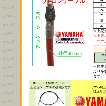
23
24
25
26
27
※上記
※上表
ケーブ
本
\
～数本
より多
ます。
↓オススメ！特価セール中！
上記 赤ケーブルの改良版です
ヤマハ純
税込み1