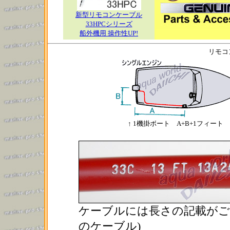
新型リモコンケーブル
33HPCシリーズ
船外機用 操作性UP!
リモコ
↑ 1機掛ボート A+B+1フィート 
ケーブルには長さの記載がござ
のケーブル)