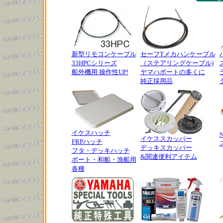
新型リモコンケーブル
セーフTメカハンケーブル
33HPCシリーズ
（ステアリングケーブル)
船外機用 操作性UP!
ヤマハボートの多くに
純正採用品
イケスハッチ
イケススカッパー
FRPハッチ
デッキスカッパー
フタ・デッキハッチ
&関連便利アイテム
ボート・和船・漁船用
各種