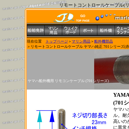
リモートコントロールケーブル(リモ
現在位置
トップページ
＞
マリン用品
＞
船外機部品
＞リモートコントロールケーブル ヤマハ純正 701シリーズ(赤)
ヤマハ船外機用 リモコンケーブル (701シリーズ)
YAM
(70
ヤマハ
ル。耐
高いの
に異常