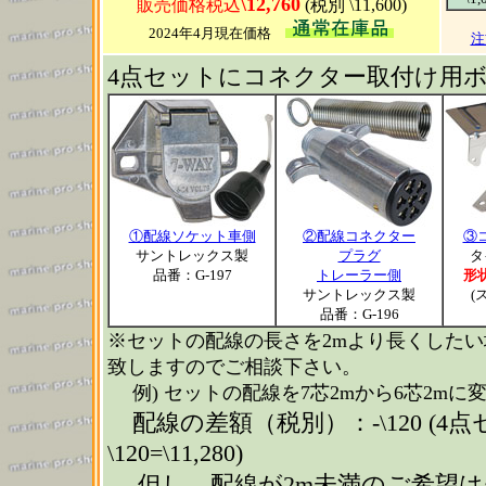
\12,760
販売価格税込
(税別 \11,600)
2024年4月現在価格
注
4点セットにコネクター取付け用
①配線ソケット車側
②配線コネクター
③
サントレックス製
プラグ
タ
品番：G-197
トレーラー側
形
サントレックス製
(
品番：G-196
※セットの配線の長さを2mより長くしたい
致しますのでご相談下さい。
例) セットの配線を7芯2mから6芯2mに
配線の差額（税別）：-\120 (4点
\120=\11,280)
但し、配線が2m未満のご希望は