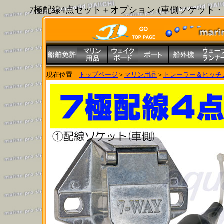
7極配線4点セット＋オプション (車側ソケット
現在位置
トップページ
＞
マリン用品
＞
トレーラー＆ヒッチ