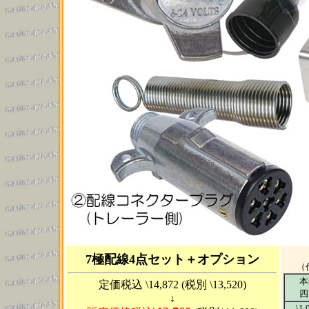
7極配線4点セット＋オプション
（
本
定価税込 \14,872 (税別 \13,520)
四
↓
\1,