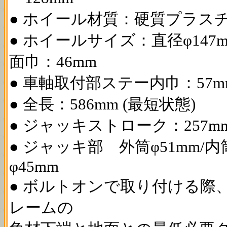
● ホイール材質：硬質プラス
● ホイールサイズ：直径φ147m
面巾：46mm
● 車軸取付部ステー内巾：57m
● 全長：586mm (最短状態)
● ジャッキストローク：257m
● ジャッキ部 外筒φ51mm/内
φ45mm
● ボルトオンで取り付ける際
レームの