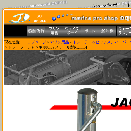
ジャッキ ボートト
現在位置
トップページ
＞
マリン用品
＞
トレーラー＆ヒッチメンバーパー
＞トレーラージャッキ 800lbs スチール製RE1114