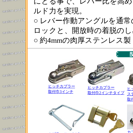
にとる事で、レバー比を高め
ルド力を実現。
○ レバー作動アングルを通常
ロックと、開放時の着脱のし
○ 約4mmの肉厚ステンレス製
ヒッチカプラー
ヒッチカプラー
ヒ
取付巾3インチ
取付巾2インチタイプ
ス
取
カ