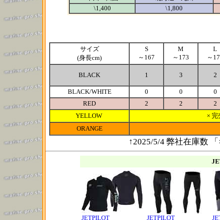
\1,400
\1,800
サイズ
S
M
L
～167
～173
～17
(身長cm)
BLACK
1
3
2
BLACK/WHITE
0
0
0
RED
2
2
2
YELLOW
× 完
ORANGE
↑2025/5/4 弊社在
J
JETPILOT
JETPILOT
JE