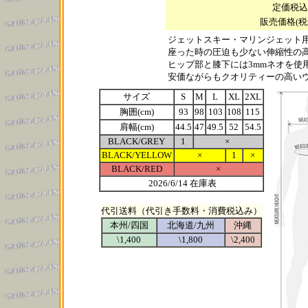
定価税込 \3
販売価格(税
ジェットスキー・マリンジェット
座った時の圧迫も少ない伸縮性の
ヒップ部と膝下には3mmネオを使
安価ながらもクオリティーの高い
サイズ
S
M
L
XL
2XL
胸囲(cm)
93
98
103
108
115
肩幅(cm)
44.5
47
49.5
52
54.5
BLACK/GREY
1
×
BLACK/YELLOW
×
1
×
BLACK/RED
×
2026/6/14 在庫表
代引送料（代引き手数料・消費税込み）
本州/四国
北海道/九州
沖縄
\1,400
\1,800
\2,400