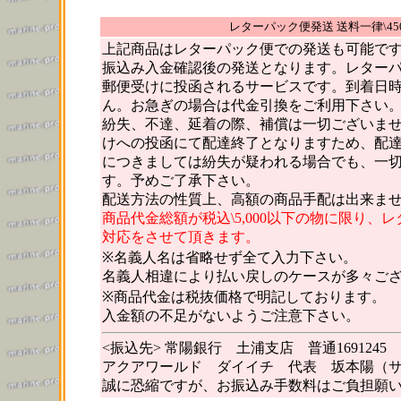
レターパック便発送 送料一律\45
上記商品はレターパック便での発送も可能で
振込み入金確認後の発送となります。レター
郵便受けに投函されるサービスです。到着日
ん。お急ぎの場合は代金引換をご利用下さい
紛失、不達、延着の際、補償は一切ございま
けへの投函にて配達終了となりますため、配
につきましては紛失が疑われる場合でも、一
す。予めご了承下さい。
配送方法の性質上、高額の商品手配は出来ま
商品代金総額が税込\5,000以下の物に限り、
対応をさせて頂きます。
※名義人名は省略せず全て入力下さい。
名義人相違により払い戻しのケースが多々ご
※商品代金は税抜価格で明記しております。
入金額の不足がないようご注意下さい。
<振込先> 常陽銀行 土浦支店 普通1691245
アクアワールド ダイイチ 代表 坂本陽（
誠に恐縮ですが、お振込み手数料はご負担願