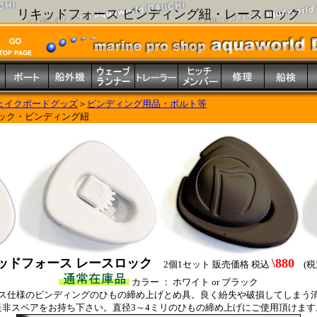
リキッドフォース ビンディング紐・レースロック
ェイクボードグッズ
＞
ビンディング用品・ボルト等
ロック・ビンディング紐
ッドフォース レースロック
\880
2個1セット 販売価格 税込
(税別
カラー ： ホワイト or ブラック
ス仕様のビンディングのひもの締め上げとめ具。良く紛失や破損してしまう
是非スペアをお持ち下さい。直径3～4ミリのひもの締め上げにご使用頂けます