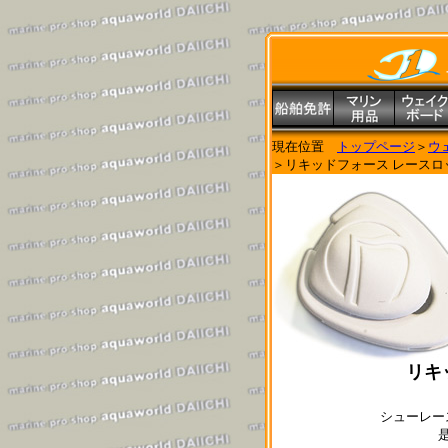
現在位置
トップページ
＞
ウ
＞リキッドフォース レース
リキ
シューレー