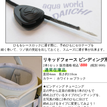
ひもをレースロックに通す際に、予めひもにセロテープを
細く巻いて、ツノ状の突起を出しておくと、スムーズに通す事が出来ます。
リキッドフォース ビンディング
\880
2本1セット 販売価格 税込
(税別 \800)
直径4mm 長さ約110cm
カラー ： ホワイト or ブラック
★ビンディング チューニング
足の甲から足首の前側を1本のひもで
締め上げているタイプのビンディングを、
左写真の様に2本のひもに分けて
締め上げるタイプに変更してみよう！