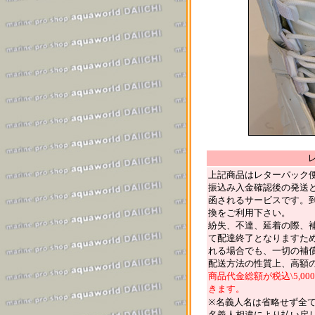
上記商品はレターパック
振込み入金確認後の発送
函されるサービスです。
換をご利用下さい。
紛失、不達、延着の際、
て配達終了となりますた
れる場合でも、一切の補
配送方法の性質上、高額
商品代金総額が税込\5,
きます。
※名義人名は省略せず全
名義人相違により払い戻