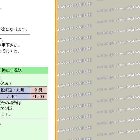
、
が楽になります。
す。
使用下さい。
っておくと、
引換にて発送
料
料込み）
北海道・九州
沖縄
\1,400
\1,500
混合の場合は
にて別途
します。
>