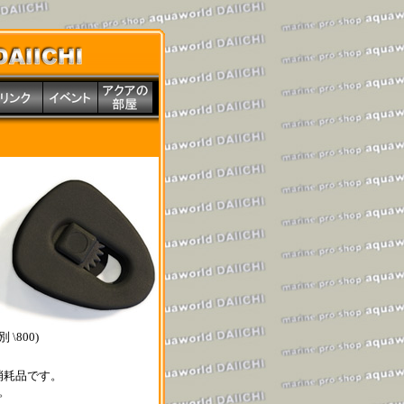
 \800)
消耗品です。
。