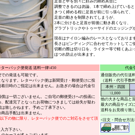
足首と甲を別々に好みの締め具合に
調整できるのは勿論、1本で締め上げていると
きつく締める程に足首が前に引っ張られて、
足首の動きを制限されてしまうが、
2本に分けると足首が前後に動き易くなり、
グラブトリックやトゥーサイドのエッジング
現在はナイロン編みのレースとなっておりま
長さはビンディングに合わせてカットしてご
切断の際は切り口を、ライター等で軽くあぶ
ほつれ防止が出来ます。
レターパック便発送 送料一律\450
代金
便での発送も可能です。
通信販売の代引送
となります。レターパック便は新聞受け・郵便受けに投
（送料・代引手数
到着日時のご指定は出来ません。お急ぎの場合は代金引
本州・四国
\1,000
補償は一切ございません。ご自宅の郵便受けへの投函に
他の大きな商品と
め、配達完了となったお荷物につきましては紛失が疑わ
最大の商品サイズ
償は致しかねます。予めご了承下さい。
送料をお見積り致
の商品手配は出来ません。
000以下の物に限り、レターパック便でのご対応をさせて頂
<注文・問合せ方法
て入力下さい。
しのケースが多々ございます。