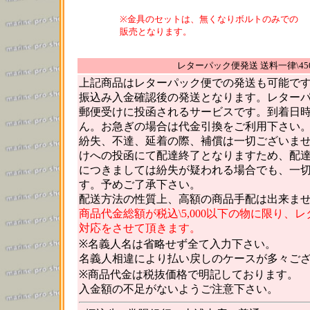
※金具のセットは、無くなりボルトのみでの
販売となります。
レターパック便発送 送料一律\45
上記商品はレターパック便での発送も可能で
振込み入金確認後の発送となります。レター
郵便受けに投函されるサービスです。到着日
ん。お急ぎの場合は代金引換をご利用下さい
紛失、不達、延着の際、補償は一切ございま
けへの投函にて配達終了となりますため、配
につきましては紛失が疑われる場合でも、一
す。予めご了承下さい。
配送方法の性質上、高額の商品手配は出来ま
商品代金総額が税込\5,000以下の物に限り、
対応をさせて頂きます。
※名義人名は省略せず全て入力下さい。
名義人相違により払い戻しのケースが多々ご
※商品代金は税抜価格で明記しております。
入金額の不足がないようご注意下さい。