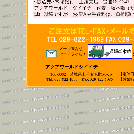
<振込先> 常陽銀行 土浦支店 普通1691245
アクアワールド ダイイチ 代表 坂本陽（
誠に恐縮ですが、お振込み手数料はご負担願
メール問合せ
はコチラから！
アクアワールドダイイチ
【定休日】
〒300-0032 茨城県土浦市湖北1-8-25
TEL 029-822-1969 FAX 029-822-1935
【営業時間】