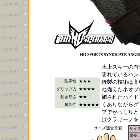
HO SPORTS SYNDICATE ANGE
水上スキーの有名
濡れているハン
防寒性
★★★
縫製の技術は高
グリップ力
★★★★
ね備えたネオプ
施されたハイド
動き易さ
★★
くありながらグ
耐久性
★★★★★
プでがっしりと
はクラリーノを
サイズ適合目安
サイ
周長目