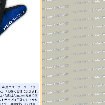
秋・冬用グローブ。ウェイク
っかりと掴める様に設計され
面はArmortex素材で摩
ストラップは手袋をしっかり
ます。3D裁断で指先は握