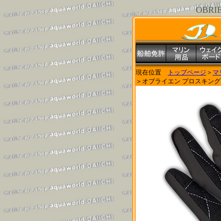
OBR
現在位置
トップページ
＞
マ
＞オブライエン プロスキング