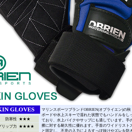
KIN GLOVES
マリンスポーツブランドOBRIEN(オブライエン)の
ボードや水上スキーで濡れた状態でもハンドルをし
防寒性
★★★
ており、水上バイクやサップにも適しています。手のひら
擦に対する耐久性に優れます。手首のワイドリスト
グリップ力
★★★★
と固定し、不意の入力によるすっぽ抜けやズレを防ぎ