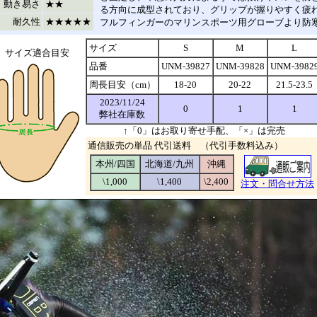
動き易さ
★★
る方向に成型されており、グリップが握りやすく疲
耐久性
★★★★★
フルフィンガーのマリンスポーツ用グローブより防
サイズ
S
M
L
サイズ適合目安
品番
UNM-39827
UNM-39828
UNM-3982
周長目安（cm）
18-20
20-22
21.5-23.5
2023/11/24
0
1
1
弊社在庫数
↑「0」はお取り寄せ手配、「×」は完売
通信販売の単品 代引送料 （代引手数料込み）
本州/四国
北海道/九州
沖縄
\1,000
\1,400
\2,400
注文・問合せ方法